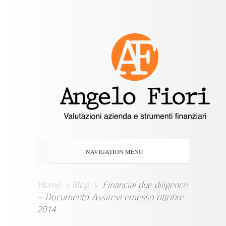
NAVIGATION MENU
Home
»
Blog
»
Financial due diligence
– Documento Assirevi emesso ottobre
2014