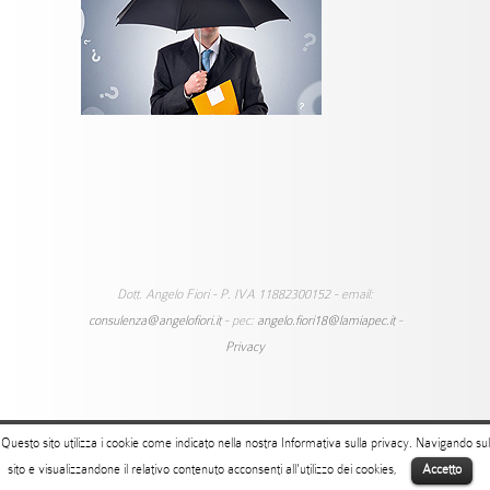
Dott. Angelo Fiori - P. IVA 11882300152 - email:
consulenza@angelofiori.it
- pec:
angelo.fiori18@lamiapec.it
-
Privacy
Questo sito utilizza i cookie come indicato nella nostra
Informativa sulla privacy
. Navigando sul
sito e visualizzandone il relativo contenuto acconsenti all'utilizzo dei cookies,
Accetto